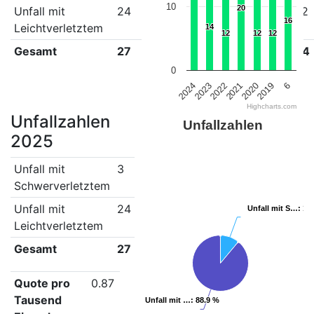
10
20
20
Unfall mit
24
14
12
20
12
12
16
16
Leichtverletztem
14
14
12
12
12
12
12
12
Gesamt
27
17
24
25
15
14
0
2021
2023
6
2020
2022
2024
2019
Highcharts.com
Unfallzahlen
Unfallzahlen
2025
Unfall mit
3
Schwerverletztem
Unfall mit
24
Unfall mit S…
Unfall mit S…
: 11
: 11
Leichtverletztem
Gesamt
27
Quote pro
0.87
Tausend
Unfall mit …
Unfall mit …
: 88.9 %
: 88.9 %