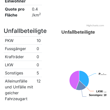
Einwohner
Quote pro
0.4
2
Fläche
/km
Highcharts.com
Unfallbeteiligte
Unfallbeteiligte
PKW
10
Fussgänger
0
Krafträder
0
LKW
0
Sonstiges
5
P…
P…
:…
:…
Alleinunfälle
12
und Unfälle mit
LKW
LKW
: …
: …
geicher
Sonstiges
Sonstiges
: 18.5
: 18.5
Fahrzeugart