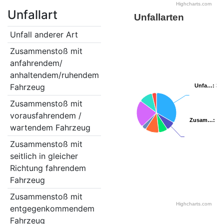
Highcharts.com
Unfallart
Unfallarten
Unfall anderer Art
9
Zusammenstoß mit
2
anfahrendem/
anhaltendem/ruhendem
Fahrzeug
Unfa…
Unfa…
: 3
: 3
Zusammenstoß mit
2
vorausfahrendem /
Zusam…
Zusam…
: 7.
: 7.
wartendem Fahrzeug
Zusammenstoß mit
3
seitlich in gleicher
Richtung fahrendem
Fahrzeug
Zusammenstoß mit
1
Highcharts.com
entgegenkommendem
Fahrzeug