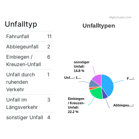
Highcharts.com
Unfalltyp
Unfalltypen
Fahrunfall
11
Abbiegeunfall
2
Einbiegen /
6
sonstiger
sonstiger
Kreuzen-Unfall
Unfall
Unfall
:
:
14.8 %
14.8 %
Unfall durch
1
Unf…
Unf…
: 1…
: 1…
F…
F…
:…
:…
ruhenden
Verkehr
Unfall im
3
Einbiegen
Einbiegen
/ Kreuzen-
/ Kreuzen-
Abbiegeu…
Abbiegeu…
: 7.
: 7.
Längsverkehr
Unfall
Unfall
:
:
22.2 %
22.2 %
sonstiger Unfall
4