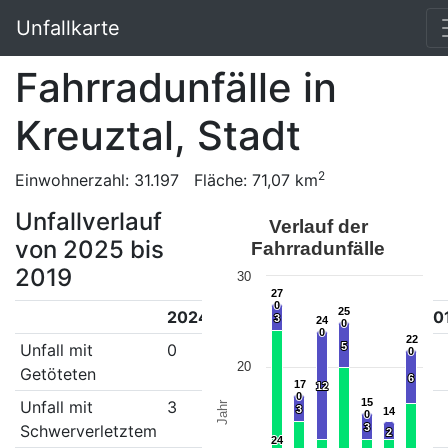
Unfallkarte
Fahrradunfälle in
Kreuztal, Stadt
2
Einwohnerzahl: 31.197 Fläche: 71,07 km
Unfallverlauf
Verlauf der
von 2025 bis
Fahrradunfälle
2019
30
27
27
0
0
25
25
2024
2023
2022
2021
2020
20
3
3
24
24
0
0
0
0
22
22
Unfall mit
0
0
0
0
5
5
0
0
0
0
20
Getöteten
6
6
17
17
12
12
0
0
15
15
Unfall mit
3
3
12
5
3
2
Jahr
3
3
14
14
0
0
Schwerverletztem
3
3
2
2
24
24