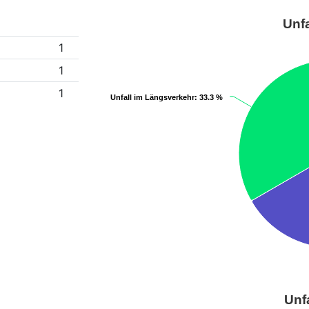
Unfa
1
1
1
Unfall im Längsverkehr
Unfall im Längsverkehr
: 33.3 %
: 33.3 %
Unf