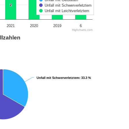
2
2
Unfall mit Schwerverletztem
Unfall mit Leichtverletztem
1
1
2021
2020
2019
6
Highcharts.com
llzahlen
Unfall mit Schwerverletztem
Unfall mit Schwerverletztem
: 33.3 %
: 33.3 %