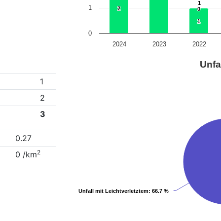
1
1
1
2
2
0
0
1
1
0
2024
2023
2022
Unfa
1
2
3
0.27
2
0 /km
Unfall mit Leichtverletztem
Unfall mit Leichtverletztem
: 66.7 %
: 66.7 %