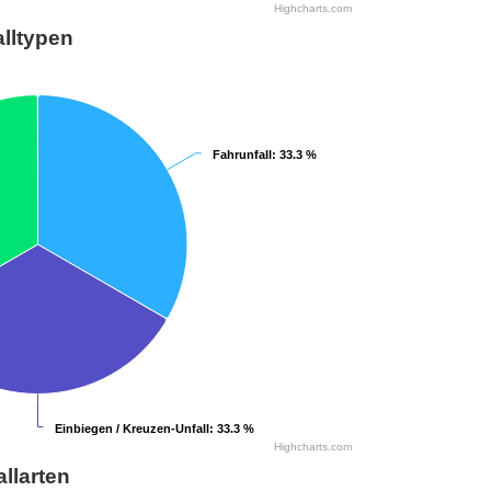
Highcharts.com
lltypen
Fahrunfall
Fahrunfall
: 33.3 %
: 33.3 %
Einbiegen / Kreuzen-Unfall
Einbiegen / Kreuzen-Unfall
: 33.3 %
: 33.3 %
Highcharts.com
allarten