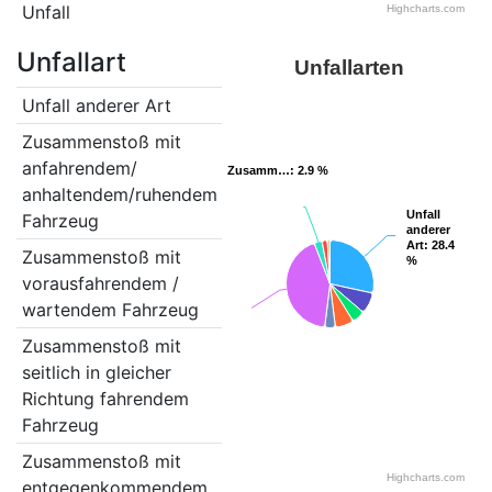
Unfall
Highcharts.com
Unfallart
Unfallarten
Unfall anderer Art
29
Zusammenstoß mit
8
anfahrendem/
Zusamm…
Zusamm…
: 2.9 %
: 2.9 %
anhaltendem/ruhendem
Unfall
Unfall
Fahrzeug
anderer
anderer
Art
Art
: 28.4
: 28.4
Zusammenstoß mit
5
%
%
vorausfahrendem /
wartendem Fahrzeug
Zusammenstoß mit
7
seitlich in gleicher
Richtung fahrendem
Fahrzeug
Zusammenstoß mit
4
Highcharts.com
entgegenkommendem