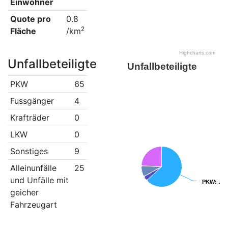
Einwohner
Quote pro
0.8
2
Fläche
/km
Highcharts.com
Unfallbeteiligte
Unfallbeteiligte
PKW
65
Fussgänger
4
Krafträder
0
LKW
0
Sonstiges
9
Alleinunfälle
25
und Unfälle mit
PKW
PKW
: …
: …
geicher
Fahrzeugart