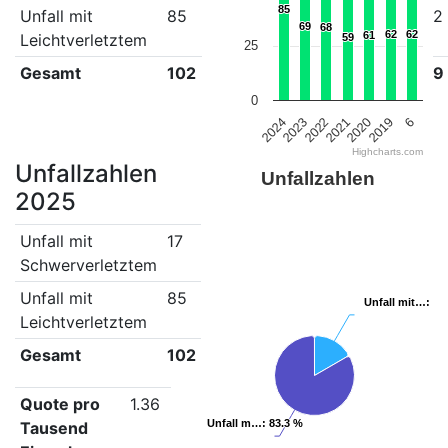
85
85
Unfall mit
85
69
68
59
61
62
69
69
68
68
62
62
62
62
61
61
Leichtverletztem
59
59
25
Gesamt
102
78
84
69
72
79
0
2021
2023
6
2020
2022
2024
2019
Highcharts.com
Unfallzahlen
Unfallzahlen
2025
Unfall mit
17
Schwerverletztem
Unfall mit
85
Unfall mit…
Unfall mit…
: 16
: 16
Leichtverletztem
Gesamt
102
Quote pro
1.36
Unfall m…
Unfall m…
: 83.3 %
: 83.3 %
Tausend