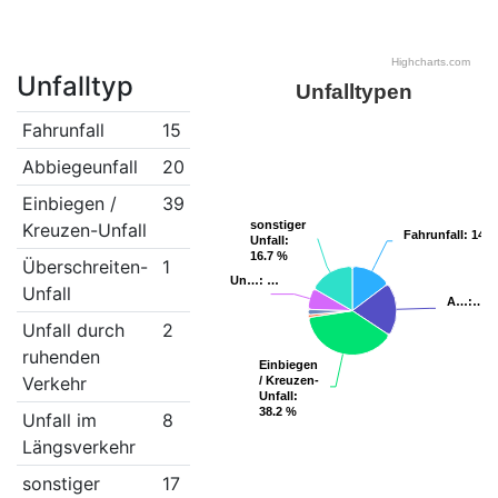
Highcharts.com
Unfalltyp
Unfalltypen
Fahrunfall
15
Abbiegeunfall
20
Einbiegen /
39
sonstiger
sonstiger
Kreuzen-Unfall
Fahrunfall
Fahrunfall
: 14.7
: 14.7
Unfall
Unfall
:
:
16.7 %
16.7 %
Überschreiten-
1
Un…
Un…
: …
: …
Unfall
A…
A…
:…
:…
Unfall durch
2
ruhenden
Einbiegen
Einbiegen
Verkehr
/ Kreuzen-
/ Kreuzen-
Unfall
Unfall
:
:
38.2 %
38.2 %
Unfall im
8
Längsverkehr
sonstiger
17