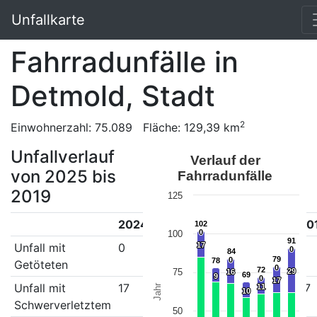
Unfallkarte
Fahrradunfälle in
Detmold, Stadt
2
Einwohnerzahl: 75.089 Fläche: 129,39 km
Unfallverlauf
Verlauf der
von 2025 bis
Fahrradunfälle
2019
125
2024
2023
2022
2021
2020
20
102
102
0
0
100
91
91
Unfall mit
0
0
0
17
17
0
0
0
0
0
84
84
79
79
0
0
78
78
Getöteten
0
0
72
72
75
29
29
16
16
69
69
9
9
0
0
17
17
Unfall mit
17
9
16
10
11
17
Jahr
11
11
10
10
Schwerverletztem
50