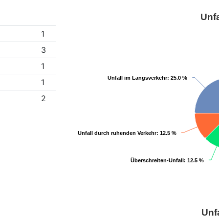
Unfa
1
3
1
Unfall im Längsverkehr
Unfall im Längsverkehr
: 25.0 %
: 25.0 %
1
2
Unfall durch ruhenden Verkehr
Unfall durch ruhenden Verkehr
: 12.5 %
: 12.5 %
Überschreiten-Unfall
Überschreiten-Unfall
: 12.5 %
: 12.5 %
Unf