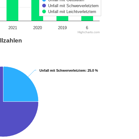
2
2
Unfall mit Schwerverletztem
4
4
Unfall mit Leichtverletztem
2
2
2021
2020
2019
6
Highcharts.com
llzahlen
Unfall mit Schwerverletztem
Unfall mit Schwerverletztem
: 25.0 %
: 25.0 %