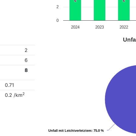
6
6
6
6
2
0
2024
2023
2022
Unfa
2
6
8
0.71
2
0.2 /km
Unfall mit Leichtverletztem
Unfall mit Leichtverletztem
: 75.0 %
: 75.0 %