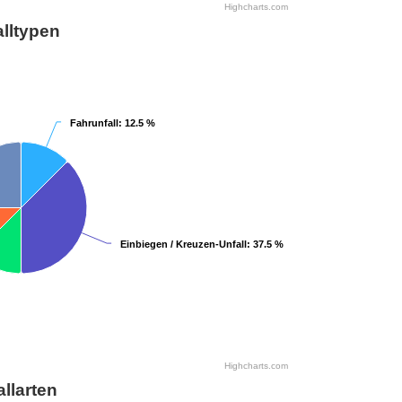
Highcharts.com
lltypen
Fahrunfall
Fahrunfall
: 12.5 %
: 12.5 %
Einbiegen / Kreuzen-Unfall
Einbiegen / Kreuzen-Unfall
: 37.5 %
: 37.5 %
Highcharts.com
allarten