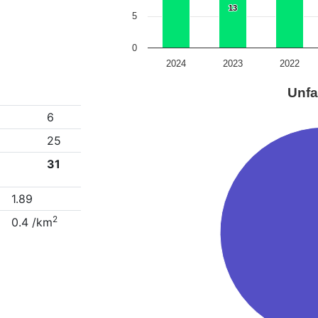
13
13
5
0
2024
2023
2022
Unfa
6
25
31
1.89
2
0.4 /km