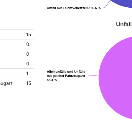
Unfall mit Leichtverletztem
Unfall mit Leichtverletztem
: 80.6 %
: 80.6 %
Unfall
15
0
0
0
Alleinunfälle und Unfälle
Alleinunfälle und Unfälle
1
mit geicher Fahrzeugart
mit geicher Fahrzeugart
:
:
48.4 %
48.4 %
eugart
15