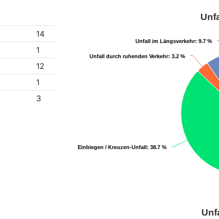
Unfa
14
Unfall im Längsverkehr
Unfall im Längsverkehr
: 9.7 %
: 9.7 %
1
Unfall durch ruhenden Verkehr
Unfall durch ruhenden Verkehr
: 3.2 %
: 3.2 %
12
1
3
Einbiegen / Kreuzen-Unfall
Einbiegen / Kreuzen-Unfall
: 38.7 %
: 38.7 %
Unf