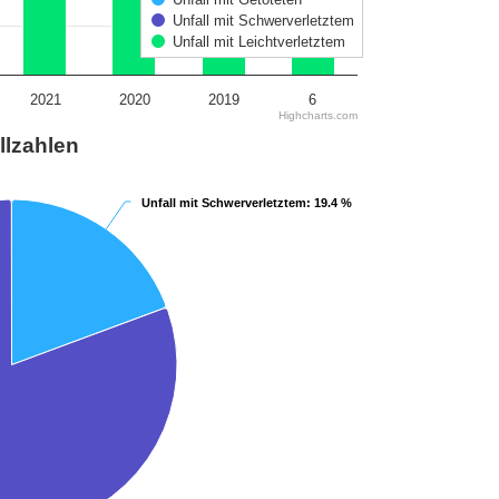
Unfall mit Schwerverletztem
Unfall mit Leichtverletztem
2021
2020
2019
6
Highcharts.com
llzahlen
Unfall mit Schwerverletztem
Unfall mit Schwerverletztem
: 19.4 %
: 19.4 %