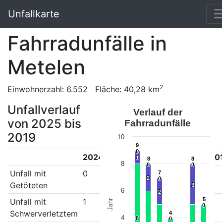
Unfallkarte
Fahrradunfälle in
Metelen
2
Einwohnerzahl: 6.552 Fläche: 40,28 km
Unfallverlauf
Verlauf der
von 2025 bis
Fahrradunfälle
2019
10
9
9
0
0
2024
2023
2022
2021
2020
20
1
1
8
8
8
8
8
0
0
0
0
Unfall mit
0
0
0
0
0
0
7
7
2
2
0
0
Getöteten
3
3
6
2
2
5
5
Unfall mit
1
2
2
0
1
3
Jahr
0
0
Schwerverletztem
4
4
4
8
8
0
0