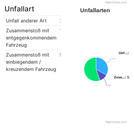
Highcharts.com
Unfallart
Unfallarten
Unfall anderer Art
3
Zusammenstoß mit
1
entgegenkommendem
Fahrzeug
Unf…
Unf…
: 3
: 3
Zusammenstoß mit
5
einbiegendem /
kreuzendem Fahrzeug
Zusa…
Zusa…
: 11…
: 11…
Highcharts.com