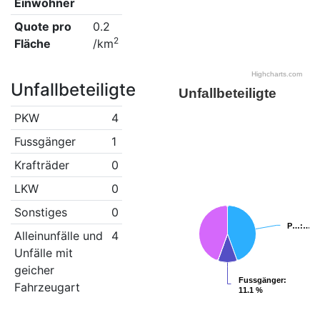
Einwohner
Quote pro
0.2
2
Fläche
/km
Highcharts.com
Unfallbeteiligte
Unfallbeteiligte
PKW
4
Fussgänger
1
Krafträder
0
LKW
0
Sonstiges
0
P…
P…
:…
:…
Alleinunfälle und
4
Unfälle mit
geicher
Fussgänger
Fussgänger
:
:
Fahrzeugart
11.1 %
11.1 %