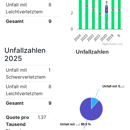
3
3
Unfall mit
8
6
5
4
2
5
6
6
0
0
5
5
5
5
5
5
1
1
Leichtverletztem
2
4
4
Gesamt
9
8
7
4
3
8
2
2
0
2021
2023
6
2020
2022
2024
2019
Highcharts.com
Unfallzahlen
Unfallzahlen
2025
Unfall mit
1
Schwerverletztem
Unfall mit
8
Unfall mit S…
Unfall mit S…
: 11
: 11
Leichtverletztem
Gesamt
9
Quote pro
1.37
Tausend
Unfall mit …
Unfall mit …
: 88.9 %
: 88.9 %