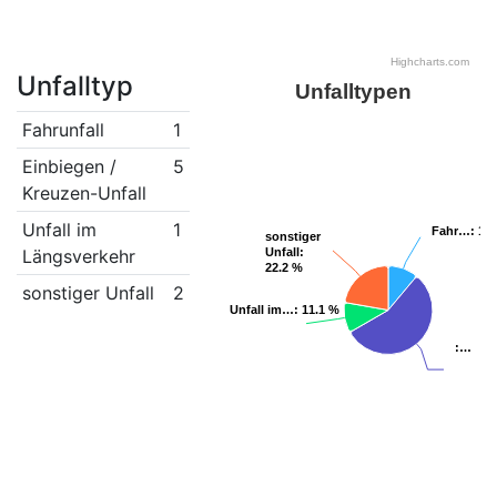
Highcharts.com
Unfalltyp
Unfalltypen
Fahrunfall
1
Einbiegen /
5
Kreuzen-Unfall
Unfall im
1
Fahr…
Fahr…
: 11
: 11
sonstiger
sonstiger
Längsverkehr
Unfall
Unfall
:
:
22.2 %
22.2 %
sonstiger Unfall
2
Unfall im…
Unfall im…
: 11.1 %
: 11.1 %
:…
:…