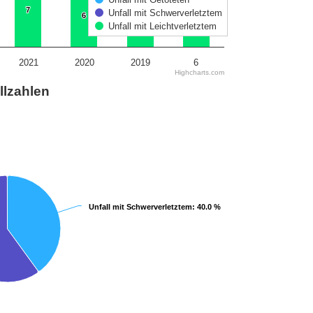
7
7
Unfall mit Schwerverletztem
6
6
6
6
5
5
Unfall mit Leichtverletztem
2021
2020
2019
6
Highcharts.com
llzahlen
Unfall mit Schwerverletztem
Unfall mit Schwerverletztem
: 40.0 %
: 40.0 %