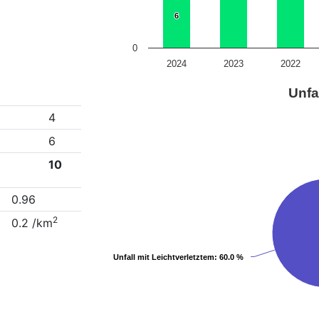
6
6
0
2024
2023
2022
Unfa
4
6
10
0.96
2
0.2 /km
Unfall mit Leichtverletztem
Unfall mit Leichtverletztem
: 60.0 %
: 60.0 %