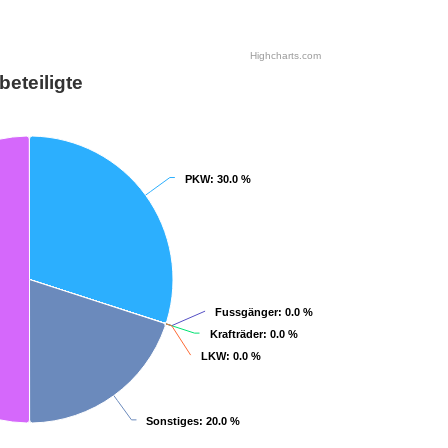
Highcharts.com
beteiligte
PKW
PKW
: 30.0 %
: 30.0 %
Fussgänger
Fussgänger
: 0.0 %
: 0.0 %
Krafträder
Krafträder
: 0.0 %
: 0.0 %
LKW
LKW
: 0.0 %
: 0.0 %
Sonstiges
Sonstiges
: 20.0 %
: 20.0 %