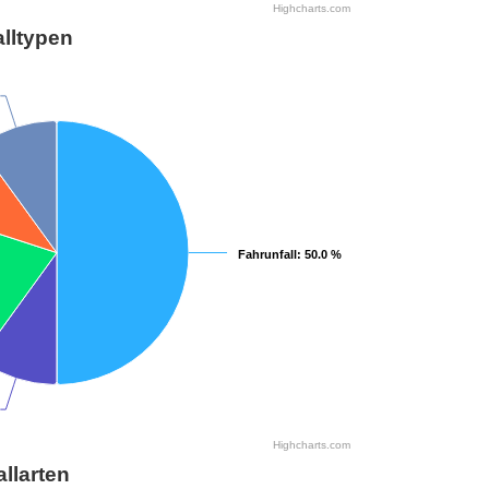
Highcharts.com
lltypen
Fahrunfall
Fahrunfall
: 50.0 %
: 50.0 %
Highcharts.com
allarten