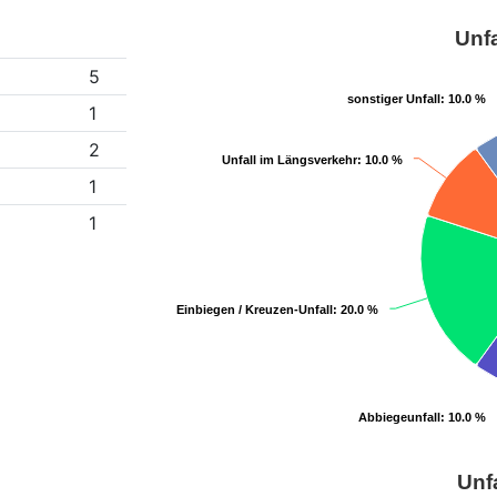
Unfa
5
sonstiger Unfall
sonstiger Unfall
: 10.0 %
: 10.0 %
1
2
Unfall im Längsverkehr
Unfall im Längsverkehr
: 10.0 %
: 10.0 %
1
1
Einbiegen / Kreuzen-Unfall
Einbiegen / Kreuzen-Unfall
: 20.0 %
: 20.0 %
Abbiegeunfall
Abbiegeunfall
: 10.0 %
: 10.0 %
Unf