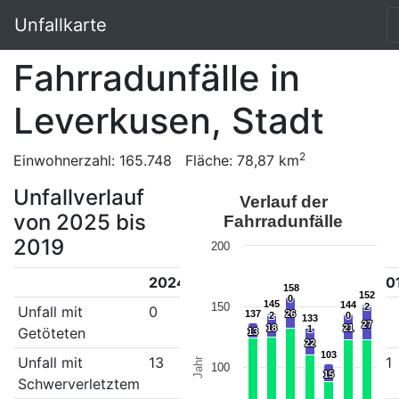
Unfallkarte
Fahrradunfälle in
Leverkusen, Stadt
2
Einwohnerzahl: 165.748 Fläche: 78,87 km
Unfallverlauf
Verlauf der
von 2025 bis
Fahrradunfälle
2019
200
2024
2023
2022
2021
2020
20
158
158
152
152
0
0
145
145
144
144
150
2
2
Unfall mit
0
2
0
1
0
0
137
137
26
26
2
2
0
0
133
133
27
27
18
18
21
21
1
1
Getöteten
13
13
22
22
103
103
Unfall mit
13
18
26
22
15
21
Jahr
100
15
15
Schwerverletztem