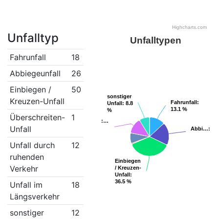
Highcharts.com
Unfalltyp
Unfalltypen
Fahrunfall
18
Abbiegeunfall
26
Einbiegen /
50
sonstiger
sonstiger
Kreuzen-Unfall
Fahrunfall
Fahrunfall
:
:
Unfall
Unfall
: 8.8
: 8.8
13.1 %
13.1 %
%
%
Überschreiten-
1
:…
:…
Unfall
Abbi…
Abbi…
: 1
: 1
Unfall durch
12
ruhenden
Einbiegen
Einbiegen
Verkehr
/ Kreuzen-
/ Kreuzen-
Unfall
Unfall
:
:
36.5 %
36.5 %
Unfall im
18
Längsverkehr
sonstiger
12