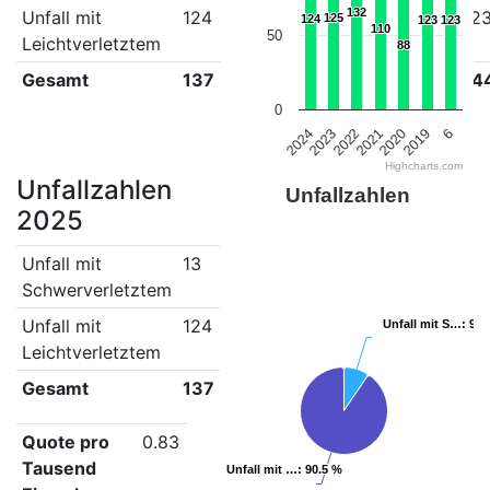
132
132
Unfall mit
124
125
132
110
88
12
125
125
124
124
123
123
123
123
110
110
50
Leichtverletztem
88
88
Gesamt
137
145
158
133
103
14
0
2021
2023
6
2020
2022
2024
2019
Highcharts.com
Unfallzahlen
Unfallzahlen
2025
Unfall mit
13
Schwerverletztem
Unfall mit
124
Unfall mit S…
Unfall mit S…
: 9.5
: 9.5
Leichtverletztem
Gesamt
137
Quote pro
0.83
Tausend
Unfall mit …
Unfall mit …
: 90.5 %
: 90.5 %