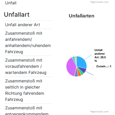
Unfall
Highcharts.com
Unfallart
Unfallarten
Unfall anderer Art
39
Zusammenstoß mit
12
anfahrendem/
anhaltendem/ruhendem
Unfall
Unfall
Fahrzeug
anderer
anderer
Art
Art
: 28.5
: 28.5
Zusammenstoß mit
6
%
%
vorausfahrendem /
Zusam…
Zusam…
: 8.
: 8.
wartendem Fahrzeug
Zusammenstoß mit
8
seitlich in gleicher
Richtung fahrendem
Fahrzeug
Zusammenstoß mit
8
Highcharts.com
entgegenkommendem