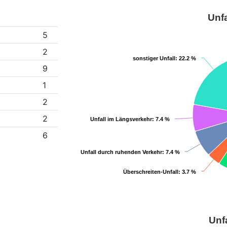
Unfa
5
2
sonstiger Unfall
sonstiger Unfall
: 22.2 %
: 22.2 %
9
1
2
2
Unfall im Längsverkehr
Unfall im Längsverkehr
: 7.4 %
: 7.4 %
6
Unfall durch ruhenden Verkehr
Unfall durch ruhenden Verkehr
: 7.4 %
: 7.4 %
Überschreiten-Unfall
Überschreiten-Unfall
: 3.7 %
: 3.7 %
Unf