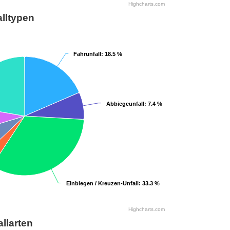
Highcharts.com
lltypen
Fahrunfall
Fahrunfall
: 18.5 %
: 18.5 %
Abbiegeunfall
Abbiegeunfall
: 7.4 %
: 7.4 %
Einbiegen / Kreuzen-Unfall
Einbiegen / Kreuzen-Unfall
: 33.3 %
: 33.3 %
Highcharts.com
allarten