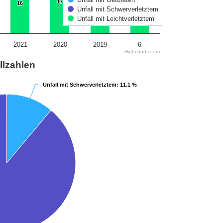
17
17
16
16
Unfall mit Schwerverletztem
Unfall mit Leichtverletztem
2021
2020
2019
6
Highcharts.com
llzahlen
Unfall mit Schwerverletztem
Unfall mit Schwerverletztem
: 11.1 %
: 11.1 %